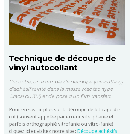
Technique de découpe de
vinyl autocollant
Ci-contre, un exemple de découpe (die-cutting)
d'adhésif teinté dans la masse Mac tac (type
Oracal ou 3M) et de pose d'un film transfert
Pour en savoir plus sur la découpe de lettrage die-
cut (souvent appelée par erreur vitrophanie et
parfois orthographié vitrofanie ou vitro-fanie),
cliquez ici et visitez notre site :
Découpe adhésifs