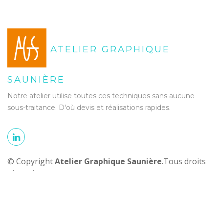
ATELIER GRAPHIQUE
SAUNIÈRE
Notre atelier utilise toutes ces techniques sans aucune
sous-traitance. D'où devis et réalisations rapides.
© Copyright
Atelier Graphique Saunière
.Tous droits
réservés
Cette page est aujourd'hui la 260 ème page visitée.
2 visiteurs en ligne. Vous êtes le 8701663 ème visiteur depuis 1998.