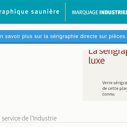
n savoir plus sur la sérigraphie directe sur pièces.
La sérigr
luxe
Verre sérigr
de cette pla
connu.
service de l'Industrie