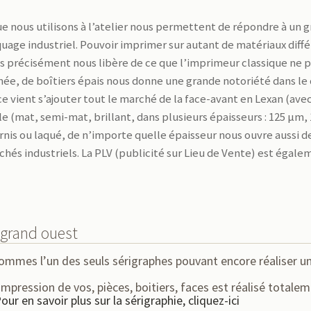
e nous utilisons à l’atelier nous permettent de répondre à un
uage industriel. Pouvoir imprimer sur autant de matériaux diff
 précisément nous libère de ce que l’imprimeur classique ne peu
inée, de boîtiers épais nous donne une grande notoriété dans le
ce vient s’ajouter tout le marché de la face-avant en Lexan (ave
le (mat, semi-mat, brillant, dans plusieurs épaisseurs : 125 µm
ernis ou laqué, de n’importe quelle épaisseur nous ouvre aussi 
és industriels. La PLV (publicité sur Lieu de Vente) est égalem
 grand ouest
sommes l’un des seuls sérigraphes pouvant encore réaliser u
mpression de vos, pièces, boitiers, faces est réalisé totale
our en savoir plus sur la sérigraphie, cliquez-ici