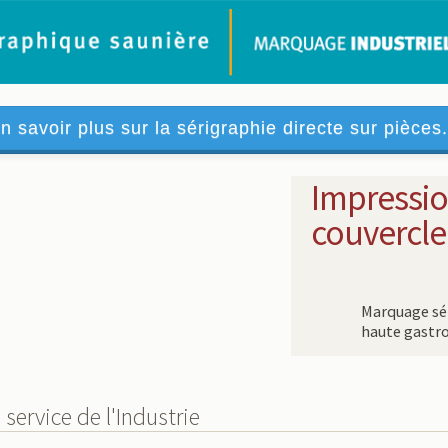
n savoir plus sur la sérigraphie directe sur pièces.
Impressio
couvercle
Marquage sér
haute gastr
service de l'Industrie